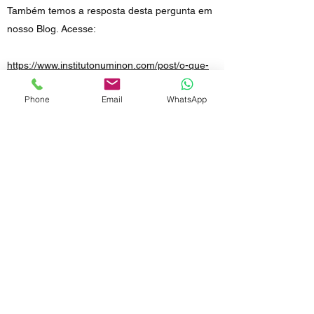
Também temos a resposta desta pergunta em
nosso Blog. Acesse:
https://www.institutonuminon.com/post/o-que-
%C3%A9-psican%C3%A1lis
Phone
Email
WhatsApp
Visualizar Mais