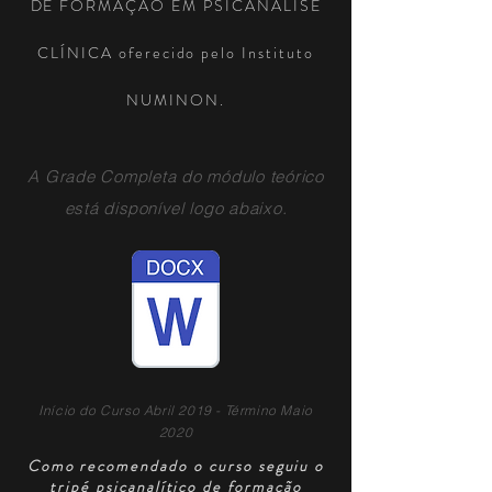
DE FORMAÇÃO EM PSICANÁLISE
CLÍNICA oferecido pelo Instituto
NUMINON.
A Grade Completa do módulo teórico
está
disponível
logo abaixo.
Início do Curso Abril 2019 - Término Maio
2020
Como recomendado o curso seguiu o
tripé psicanalítico de formação