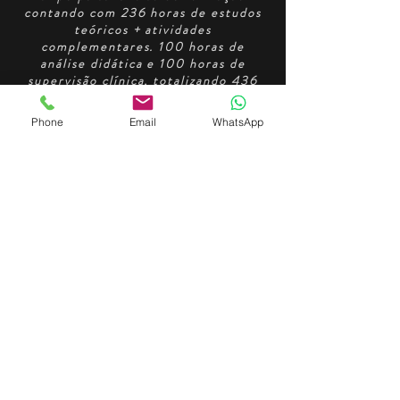
contando com 236 horas de estudos
teóricos + atividades
complementares. 100 horas de
análise didática e 100 horas de
supervisão clínica, totalizando 436
horas
Curso Livre de Capacitação
Phone
Email
WhatsApp
profissional autorizado pelo decreto
presidencial N 5154 de 23 de Julho
de 2004 e lei N 9.394/96 dentro das
normas do Conselho Nacional de
Educação CNE (Art 7 Inciso 3) de 7
de Outubro de 1999
NUMINON -
Instituto de Estudos
Psicanalíticos e Ciências da Mente
Rua: Ministro Ferreira Alves, Vila Pompéia -
São Paulo,
Cep 050009-060
Tel/Whatsapp:
(11) 97062-4400