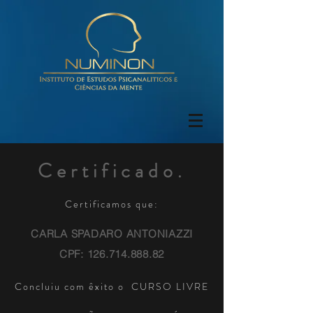
Certificado
.
Certificamos que:
CARLA SPADARO ANTONIAZZI
CPF:
126.714.888.82
Concluiu com êxito o
CURSO LIVRE