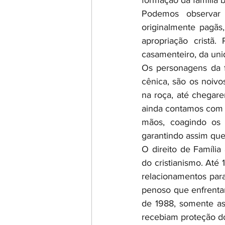
formação da família b
Podemos observar t
originalmente pagãs,
apropriação cristã.
casamenteiro, da unid
Os personagens da f
cênica, são os noiv
na roça, até chegar
ainda contamos com a
mãos, coagindo os 
garantindo assim que
O direito de Família
do cristianismo. Até 
relacionamentos par
penoso que enfrentar
de 1988, somente as
recebiam proteção d