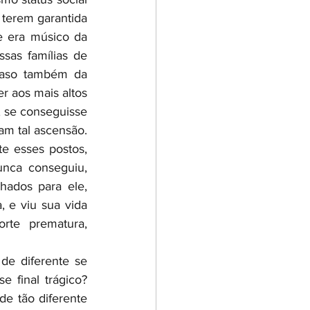
terem garantida 
e era músico da 
sas famílias de 
caso também da 
 aos mais altos 
 se conseguisse 
m tal ascensão. 
 esses postos, 
unca conseguiu, 
ados para ele, 
e viu sua vida 
te prematura, 
e diferente se 
 final trágico? 
 tão diferente 