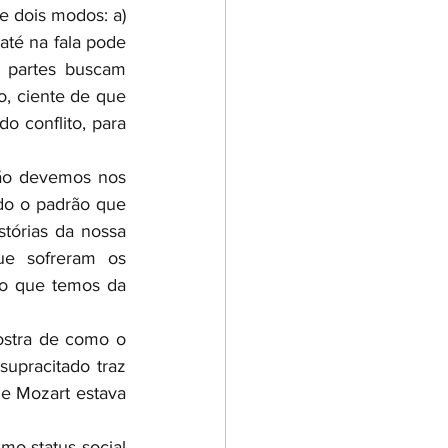
antepassado pertencente ao sistema familiar. Tais repetições podem ocorrer de dois modos: a) 
té na fala pode 
 partes buscam 
, ciente de que 
 conflito, para 
Não devemos nos 
ndo o padrão que 
tórias da nossa 
ue sofreram os 
o que temos da 
ostra de como o 
upracitado traz 
e Mozart estava 
o status social 