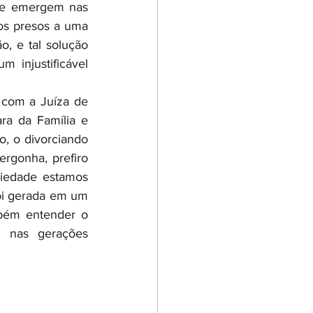
ue emergem nas 
os presos a uma 
 e tal solução 
 injustificável 
 com a Juíza de 
ara da Família e 
 o divorciando 
gonha, prefiro 
ciedade estamos 
oi gerada em um 
bém entender o 
 nas gerações 