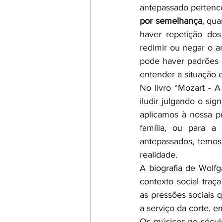
por semelhança
, qu
haver repetição do
redimir ou negar o a
pode haver padrões a
entender a situação e
No livro “Mozart - A
iludir julgando o sig
aplicamos à nossa pr
família, ou para a
antepassados, temos
realidade. 
A biografia de Wolf
contexto social traç
as pressões sociais 
a serviço da corte, 
Os músicos no século