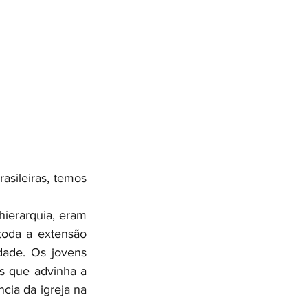
sileiras, temos 
ierarquia, eram 
toda a extensão 
ade. Os jovens 
s que advinha a 
cia da igreja na 