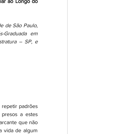
ar ao Longo do 
e de São Paulo, 
s-Graduada em 
Métodos Alternativos de Solução de Conflitos pela Escola Paulista de Magistratura – SP, e 
repetir padrões 
presos a estes 
rcante que não 
a vida de algum 