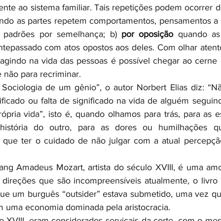
ando as partes repetem comportamentos, pensamentos a a
s padrões por semelhança; b) 
por oposição
 quando as
ntepassado com atos opostos aos deles. Com olhar atento
gindo na vida das pessoas é possível chegar ao cerne do
 não para recriminar.
 Sociologia de um gênio”, o autor Norbert Elias diz: “
nificado ou falta de significado na vida de alguém segui
ópria vida”, isto é, quando olhamos para trás, para as es
 história do outro, para as dores ou humilhações q
 que ter o cuidado de não julgar com a atual percepçã
gang Amadeus Mozart, artista do século XVIII, é uma am
a direções que são incompreensíveis atualmente, o livro s
que um burguês “outsider” estava submetido, uma vez qu
em uma economia dominada pela aristocracia. 
 XVIII, eram considerados serviçais da corte, com o mesm