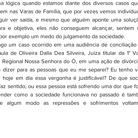
a lógica quando estamos diante dos diversos casos q
rem nas Varas de Família, que por vezes vemos indivídu
guir ver saída, e mesmo que alguém aponte uma solução,
ara e objetiva, eles não conseguem alcançar, sentem um
por exemplo um medo do julgamento da sociedade. 
trago um caso ocorrido em uma audiência de conciliação
la de Oliveira Dalla Dea Silveira, Juíza titular da 1° V
Regional Nossa Senhora do Ó, em uma ação de divórcio,
 dizer para as pessoas que eu me separei? Eu tenho ver
”, hoje em dia essa vergonha é justificável? De que so
az sentido, ou essa pessoa está sofrendo uma dor que f
tender como a sociedade funcionava no passado é tam
de algum modo as repressões e sofrimentos voltam