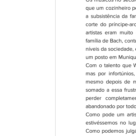
que um cozinheiro po
a subsistência da fa
corte do príncipe-ar
artistas eram muit
família de Bach, con
níveis da sociedade,
um posto em Munique
Com o talento que W
mas por infortúnios,
mesmo depois de mui
somado a essa frust
perder completame
abandonado por todo
Como pode um artist
estivéssemos no lug
Como podemos julgá-