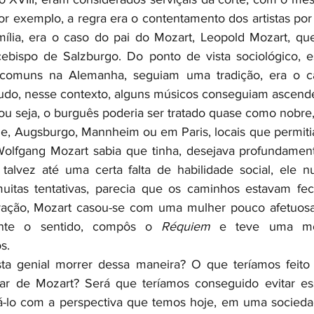
r exemplo, a regra era o contentamento dos artistas por 
mília, era o caso do pai do Mozart, Leopold Mozart, qu
cebispo de Salzburgo. Do ponto de vista sociológico, es
o comuns na Alemanha, seguiam uma tradição, era o 
tudo, nesse contexto, alguns músicos conseguiam ascender
 ou seja, o burguês poderia ser tratado quase como nobre,
, Augsburgo, Mannheim ou em Paris, locais que permitia
olfgang Mozart sabia que tinha, desejava profundamente
 talvez até uma certa falta de habilidade social, ele n
tas tentativas, parecia que os caminhos estavam fech
ração, Mozart casou-se com uma mulher pouco afetuosa, 
nte o sentido, compôs o 
Réquiem
 e teve uma mor
s. 
a genial morrer dessa maneira? O que teríamos feito d
ar de Mozart? Será que teríamos conseguido evitar esse
lo com a perspectiva que temos hoje, em uma sociedade