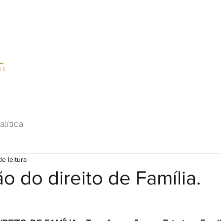
Início
Curso Formação
Área do
alítica
de leitura
o do direito de Família.