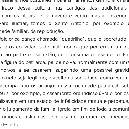
rasileira, nos costumes, nos ensinamentos da moral cristã
raço dessa cultura nas cantigas das tradicionais f
 com os rituais de primavera e verão, mas a posteriori
 Para ilustrar, temos o Santo Antônio, por exemplo,
ade familiar, da reprodução. 
olclórica dança chamada “quadrilha”, que é sobretudo u
os, e os convidados do matrimônio, que percorrem um ca
em ao padre ou sacristão, que consuma o casamento. Em 
 figura do patriarca, pai da noiva, normalmente com uma
noivos a se casarem, sugerindo uma possível gravid
 o neto seja legítimo, e aceito na sociedade, como veremo
 acompanhou os arranjos dessa sociedade patriarcal, sob f
1977, por exemplo, o casamento era indissolúvel e por es
alisavam em um estado de infelicidade mútua e perpétua
 o julgamento da família, igreja em fim de toda a comuni
 uniões constituídas pelo casamento eram reconhecidas 
o Estado.